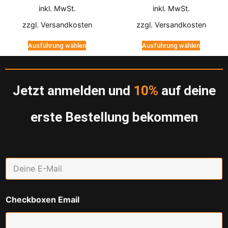
inkl. MwSt.
inkl. MwSt.
zzgl.
Versandkosten
zzgl.
Versandkosten
Ausführung wählen
Ausführung wählen
Jetzt anmelden und
10%
auf deine
erste Bestellung bekommen
E
m
a
i
Checkboxen Email
l
*