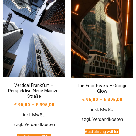
Vertical Frankfurt –
The Four Peaks – Orange
Perspektive Neue Mainzer
Glow
Straße
€
95,00
–
€
395,00
€
95,00
–
€
395,00
inkl. MwSt.
inkl. MwSt.
zzgl.
Versandkosten
zzgl.
Versandkosten
Ausführung wählen