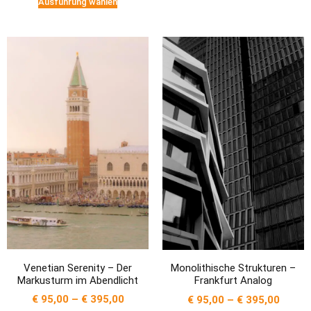
Ausführung wählen
Venetian Serenity – Der
Monolithische Strukturen –
Markusturm im Abendlicht
Frankfurt Analog
€
95,00
–
€
395,00
€
95,00
–
€
395,00