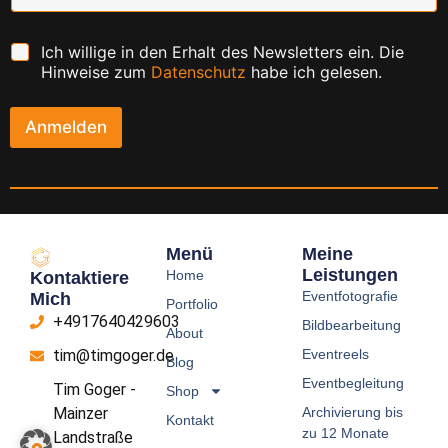
C
Ich willige in den Erhalt des Newsletters ein. Die
h
Hinweise zum
Datenschutz
habe ich gelesen.
e
c
k
Anmelden
b
o
x
e
n
*
Menü
Meine
Leistungen
Home
Kontaktiere
Eventfotografie
Mich
Portfolio
+4917640429603
Bildbearbeitung
About
Eventreels
tim@timgoger.de
Blog
Eventbegleitung
Tim Goger -
Shop
Archivierung bis
Mainzer
Kontakt
zu 12 Monate
Landstraße