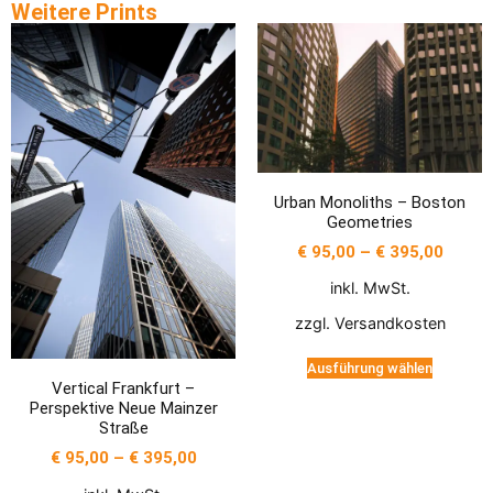
Weitere Prints
Urban Monoliths – Boston
Geometries
€
95,00
–
€
395,00
inkl. MwSt.
zzgl.
Versandkosten
Ausführung wählen
Vertical Frankfurt –
Perspektive Neue Mainzer
Straße
€
95,00
–
€
395,00