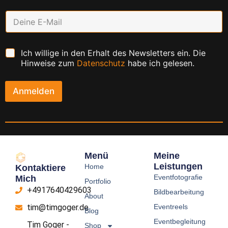
E
m
a
i
C
Ich willige in den Erhalt des Newsletters ein. Die
l
h
*
Hinweise zum
Datenschutz
habe ich gelesen.
e
c
k
Anmelden
b
o
x
e
n
*
Menü
Meine
Leistungen
Home
Kontaktiere
Eventfotografie
Mich
Portfolio
+4917640429603
Bildbearbeitung
About
Eventreels
tim@timgoger.de
Blog
Eventbegleitung
Tim Goger -
Shop