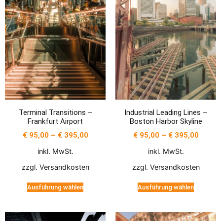
Terminal Transitions –
Industrial Leading Lines –
Frankfurt Airport
Boston Harbor Skyline
€
95,00
–
€
395,00
€
95,00
–
€
395,00
inkl. MwSt.
inkl. MwSt.
zzgl.
Versandkosten
zzgl.
Versandkosten
Ausführung wählen
Ausführung wählen