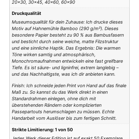
20×30, 30×45, 40×60, 60×90
Druckqualität
Museumsqualität für dein Zuhause: Ich drucke dieses
Motiv auf Hahnemühle Bamboo (290 g/m²). Dieses
besondere Papier besteht zu 90 % aus Bambusfasern
und besticht durch seine weiche, matte Filzstruktur
und eine sinnliche Haptik. Das Ergebnis: Die warmen
Töne wirken samtig und atmosphärisch,
Monochromaufnahmen entwickeln eine fast greifbare
Tiefe. Es ist säure- und ligninfrei, extrem langlebig –
und das Nachhaltigste, was ich dir anbieten kann.
Finish: Ich schneide jeden Print von Hand auf das finale
Maß zu. So kannst du das Werk direkt in einen
Standardrahmen einlegen, ohne dich mit
überstehenden Rändern oder komplizierten
Passepartouts herumschlagen zu müssen. Echte
Handarbeit vom Auslöser bis zum fertigen Schnitt.
Strikte Limitierung: 1 von 50
Jedes Werk dieser Edition ist auf exakt 50 Exemplare