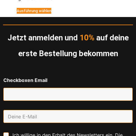
Ausführung wählen
Jetzt anmelden und
10%
auf deine
erste Bestellung bekommen
Checkboxen Email
E
m
a
i
C
Ich willige in den Erhalt des Newsletters ein. Die
l