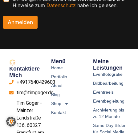
h
*
Hinweise zum
Datenschutz
habe ich gelesen.
e
c
k
Anmelden
b
o
x
e
n
*
Menü
Meine
Leistungen
Home
Kontaktiere
Eventfotografie
Mich
Portfolio
+4917640429603
Bildbearbeitung
About
Eventreels
tim@timgoger.de
Blog
Eventbegleitung
Tim Goger -
Shop
Archivierung bis
Mainzer
Kontakt
zu 12 Monate
Landstraße
136, 60327
Same Day Bilder
für Social Media
Frankfurt am