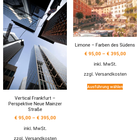
Limone – Farben des Südens
€
95,00
–
€
395,00
inkl. MwSt.
zzgl.
Versandkosten
Ausführung wählen
Vertical Frankfurt –
Perspektive Neue Mainzer
Straße
€
95,00
–
€
395,00
inkl. MwSt.
zzgl.
Versandkosten