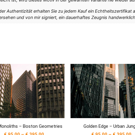
 Authentizität erhalten Sie zu jedem Kauf ein Echtheitszertifikat a
rsehen und von mir signiert, ein dauerhaftes Zeugnis handwerklich
Monoliths – Boston Geometries
Golden Edge – Urban Jung
€
95,00
–
€
395,00
€
95,00
–
€
395,00