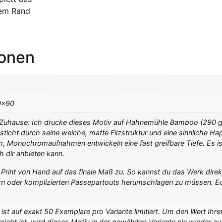
ßem Rand
ionen
0×90
 Zuhause: Ich drucke dieses Motiv auf Hahnemühle Bamboo (290 g
icht durch seine weiche, matte Filzstruktur und eine sinnliche Ha
 Monochromaufnahmen entwickeln eine fast greifbare Tiefe. Es ist s
h dir anbieten kann.
n Print von Hand auf das finale Maß zu. So kannst du das Werk dire
n oder komplizierten Passepartouts herumschlagen zu müssen. Ec
ist auf exakt 50 Exemplare pro Variante limitiert. Um den Wert Ihre
reicht ist, wird dieses Motiv in der gewählten Variante nie wieder au