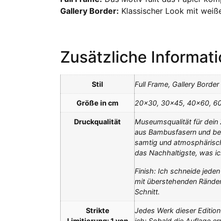
Gallery Border:
Klassischer Look mit wei
Zusätzliche Informat
Stil
Full Frame, Gallery Border
Größe in cm
20×30, 30×45, 40×60, 6
Druckqualität
Museumsqualität für dein
aus Bambusfasern und best
samtig und atmosphärisch,
das Nachhaltigste, was ic
Finish: Ich schneide jede
mit überstehenden Ränder
Schnitt.
Strikte
Jedes Werk dieser Edition 
Limitierung: 1 von
ich: Sobald die Auflage er