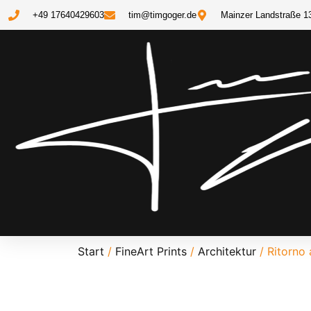
+49 17640429603
tim@timgoger.de
Mainzer Landstraße 1
Start
/
FineArt Prints
/
Architektur
/ Ritorno 