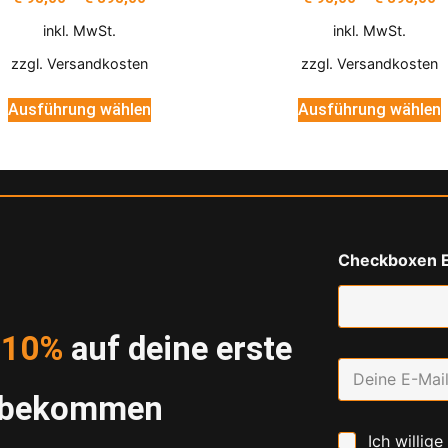
inkl. MwSt.
inkl. MwSt.
zzgl.
Versandkosten
zzgl.
Versandkosten
Ausführung wählen
Ausführung wählen
Checkboxen E
d
10%
auf deine erste
E
m
g bekommen
a
i
C
Ich willige
l