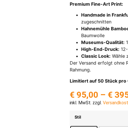
Premium Fine-Art Print:
Handmade in Frankfu
zugeschnitten
Hahnemühle Bambo
Baumwolle
Museums-Qualität:
1
High-End-Druck:
12-
Classic Look:
Wähle z
Der Versand erfolgt ohne R
Rahmung.
Limitiert auf 50 Stück pr
€
95,00
–
€
395
inkl. MwSt. zzgl.
Versandkos
Stil