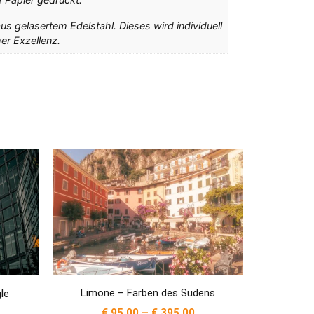
us gelasertem Edelstahl. Dieses wird individuell
er Exzellenz.
Limone – Farben des Südens
le
€
95,00
–
€
395,00