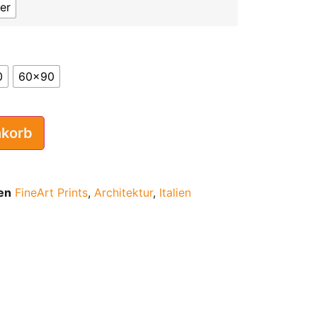
er
0
60x90
nkorb
en
FineArt Prints
,
Architektur
,
Italien