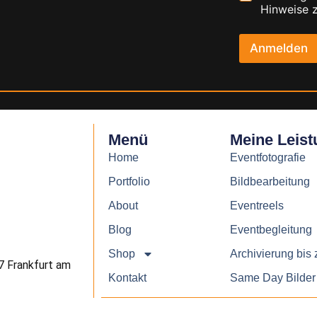
h
*
Hinweise
e
c
k
Anmelden
b
o
x
e
n
*
Menü
Meine Leis
Home
Eventfotografie
Portfolio
Bildbearbeitung
About
Eventreels
Blog
Eventbegleitung
Shop
Archivierung bis
7 Frankfurt am
Kontakt
Same Day Bilder 