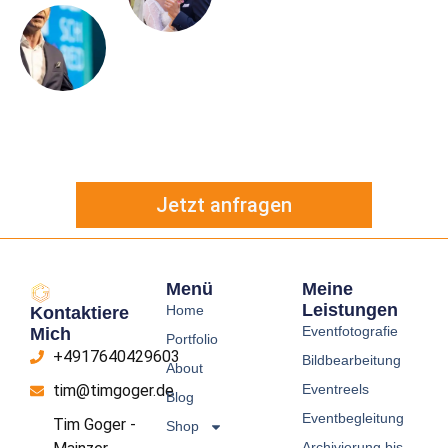
Jetzt anfragen
Menü
Meine
Leistungen
Home
Kontaktiere
Eventfotografie
Mich
Portfolio
+4917640429603
Bildbearbeitung
About
Eventreels
tim@timgoger.de
Blog
Eventbegleitung
Tim Goger -
Shop
Archivierung bis