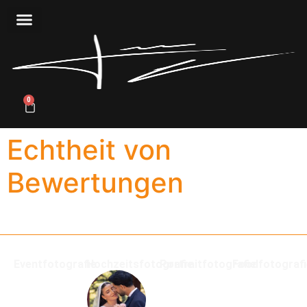
0
Echtheit von
Bewertungen
Eventfotografie
Hochzeitsfotografie
Portraitfotografie
Foodfotograf