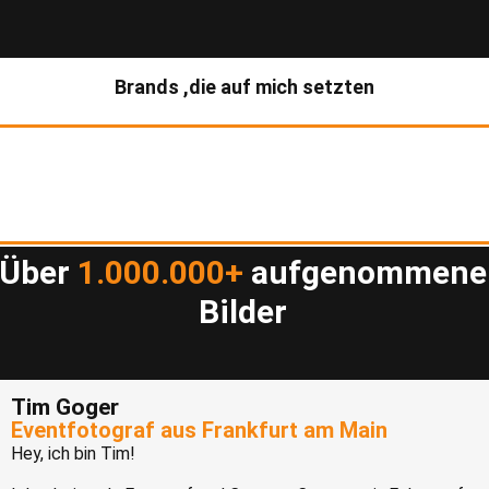
Brands
,die auf mich setzten
Über
1.000.000+
aufgenommene
Bilder
Tim Goger
Eventfotograf aus Frankfurt am Main
Hey, ich bin Tim!