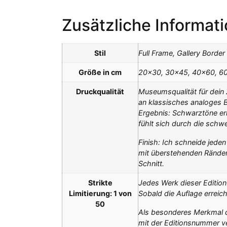
Zusätzliche Informat
Stil
Full Frame, Gallery Border
Größe in cm
20×30, 30×45, 40×60, 6
Druckqualität
Museumsqualität für dein 
an klassisches analoges B
Ergebnis: Schwarztöne erre
fühlt sich durch die sch
Finish: Ich schneide jede
mit überstehenden Ränder
Schnitt.
Strikte
Jedes Werk dieser Edition 
Limitierung: 1 von
Sobald die Auflage erreich
50
Als besonderes Merkmal der
mit der Editionsnummer ve