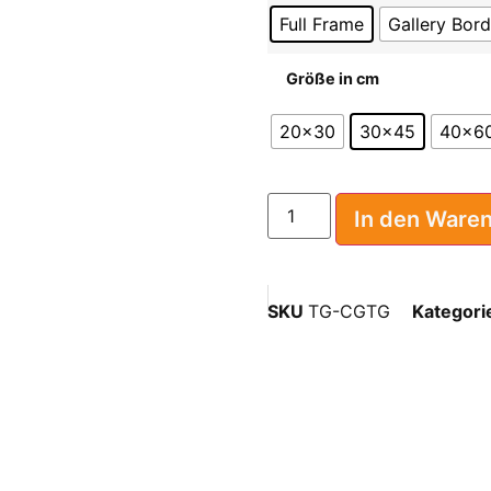
Full Frame
Gallery Bord
Größe in cm
20x30
30x45
40x6
In den Ware
SKU
TG-CGTG
Kategori