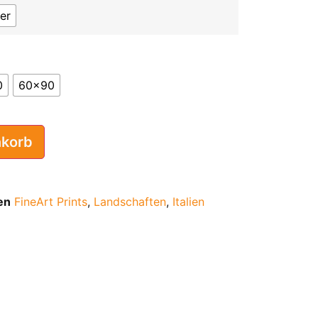
er
0
60x90
nkorb
en
FineArt Prints
,
Landschaften
,
Italien