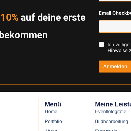
a
i
Email Checkb
l
d
10%
auf deine erste
*
g bekommen
C
Ich willige
h
Hinweise
e
c
k
Anmelden
b
o
x
e
n
*
Menü
Meine Leis
Home
Eventfotografie
Portfolio
Bildbearbeitung