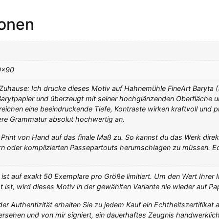
ionen
0×90
Zuhause: Ich drucke dieses Motiv auf Hahnemühle FineArt Baryta (
arytpapier und überzeugt mit seiner hochglänzenden Oberfläche un
ichen eine beeindruckende Tiefe, Kontraste wirken kraftvoll und prä
were Grammatur absolut hochwertig an.
n Print von Hand auf das finale Maß zu. So kannst du das Werk dire
n oder komplizierten Passepartouts herumschlagen zu müssen. Ec
ist auf exakt 50 Exemplare pro Größe limitiert. Um den Wert Ihrer I
t ist, wird dieses Motiv in der gewählten Variante nie wieder auf Pa
 Authentizität erhalten Sie zu jedem Kauf ein Echtheitszertifikat a
rsehen und von mir signiert, ein dauerhaftes Zeugnis handwerklich