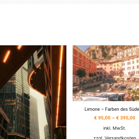
Limone – Farben des Süd
€
95,00
–
€
395,00
inkl. MwSt.
zzgl.
Versandkosten