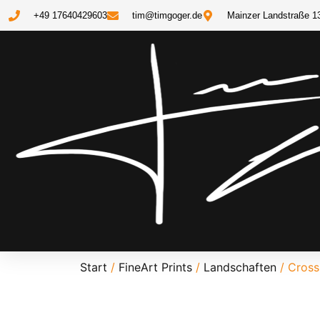
+49 17640429603
tim@timgoger.de
Mainzer Landstraße 1
Start
/
FineArt Prints
/
Landschaften
/ Cross