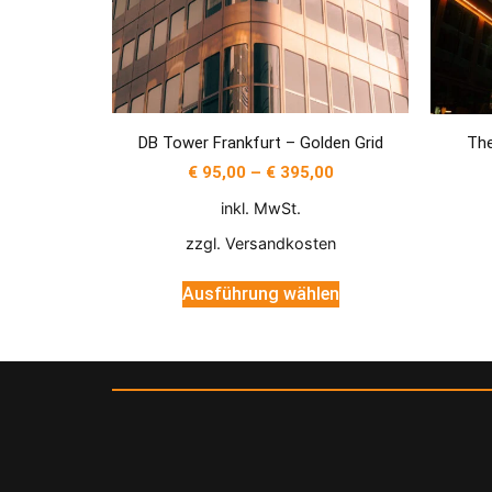
DB Tower Frankfurt – Golden Grid
The
€
95,00
–
€
395,00
inkl. MwSt.
zzgl.
Versandkosten
Ausführung wählen