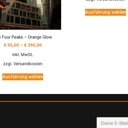
Ausführung wählen
 Four Peaks – Orange Glow
€
95,00
–
€
395,00
inkl. MwSt.
zzgl.
Versandkosten
Ausführung wählen
E
m