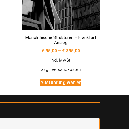
Monolithische Strukturen – Frankfurt
Analog
€
95,00
–
€
395,00
inkl. MwSt.
zzgl.
Versandkosten
Ausführung wählen