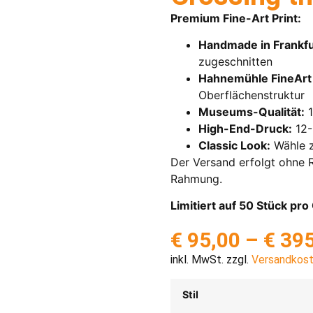
Premium Fine-Art Print:
Handmade in Frankfu
zugeschnitten
Hahnemühle FineArt 
Oberflächenstruktur
Museums-Qualität:
1
High-End-Druck:
12-
Classic Look:
Wähle z
Der Versand erfolgt ohne R
Rahmung.
Limitiert auf 50 Stück pr
€
95,00
–
€
395
inkl. MwSt. zzgl.
Versandkos
Stil