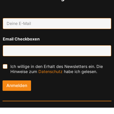
E
m
a
i
Email Checkboxen
l
*
C
Ich willige in den Erhalt des Newsletters ein. Die
h
Hinweise zum
Datenschutz
habe ich gelesen.
e
c
k
Anmelden
b
o
x
e
n