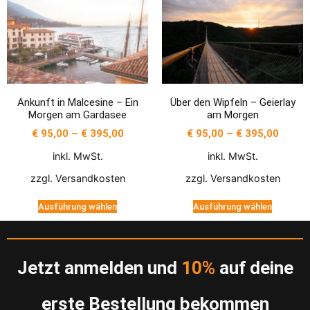
Ankunft in Malcesine – Ein
Über den Wipfeln – Geierlay
Morgen am Gardasee
am Morgen
€
95,00
–
€
395,00
€
95,00
–
€
395,00
inkl. MwSt.
inkl. MwSt.
zzgl.
Versandkosten
zzgl.
Versandkosten
Ausführung wählen
Ausführung wählen
Jetzt anmelden und
10%
auf deine
erste Bestellung bekommen