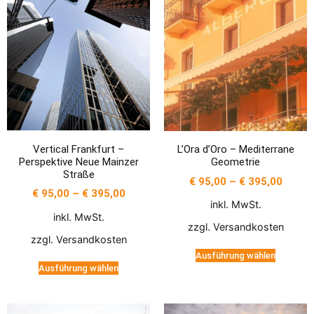
Vertical Frankfurt –
L’Ora d’Oro – Mediterrane
Perspektive Neue Mainzer
Geometrie
Straße
€
95,00
–
€
395,00
€
95,00
–
€
395,00
inkl. MwSt.
inkl. MwSt.
zzgl.
Versandkosten
zzgl.
Versandkosten
Ausführung wählen
Ausführung wählen