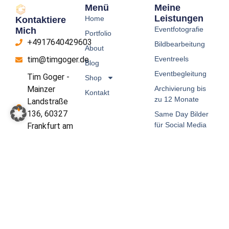
*
Menü
Meine
Leistungen
Home
Kontaktiere
Eventfotografie
Mich
Portfolio
+4917640429603
Bildbearbeitung
About
Eventreels
tim@timgoger.de
Blog
Eventbegleitung
Tim Goger -
Shop
Archivierung bis
Mainzer
Kontakt
zu 12 Monate
Landstraße
136, 60327
Same Day Bilder
für Social Media
Frankfurt am
Main
Impressum
Datenschutz
AGB
Widerrufsbelehrung