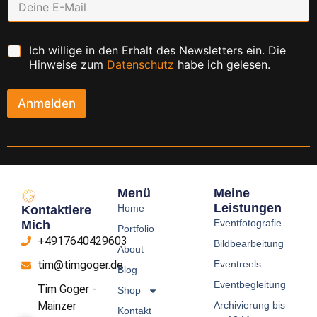
m
a
i
C
Ich willige in den Erhalt des Newsletters ein. Die
l
h
*
Hinweise zum
Datenschutz
habe ich gelesen.
e
c
k
Anmelden
b
o
x
e
n
*
Menü
Meine
Leistungen
Home
Kontaktiere
Eventfotografie
Mich
Portfolio
+4917640429603
Bildbearbeitung
About
Eventreels
tim@timgoger.de
Blog
Eventbegleitung
Tim Goger -
Shop
Archivierung bis
Mainzer
Kontakt