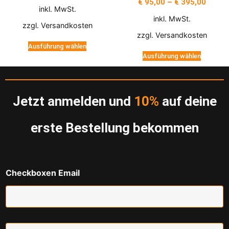
€
95,00
–
€
395,00
inkl. MwSt.
inkl. MwSt.
zzgl.
Versandkosten
zzgl.
Versandkosten
Ausführung wählen
Ausführung wählen
Jetzt anmelden und
10%
auf deine
erste Bestellung bekommen
Checkboxen Email
E