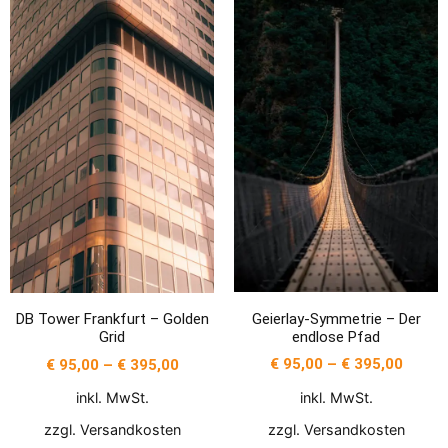
Geierlay-Symmetrie – Der
DB Tower Frankfurt – Golden
endlose Pfad
Grid
€
95,00
–
€
395,00
€
95,00
–
€
395,00
inkl. MwSt.
inkl. MwSt.
zzgl.
Versandkosten
zzgl.
Versandkosten