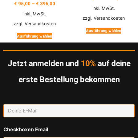
€
95,00
–
€
395,00
inkl. MwSt.
inkl. MwSt.
zzgl.
Versandkosten
zzgl.
Versandkosten
Ausführung wählen
Ausführung wählen
Jetzt anmelden und
10%
auf deine
erste Bestellung bekommen
E
m
a
i
Checkboxen Email
l
*