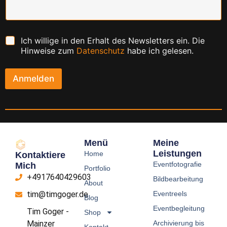
C
Ich willige in den Erhalt des Newsletters ein. Die
h
Hinweise zum
Datenschutz
habe ich gelesen.
e
c
k
Anmelden
b
o
x
e
n
*
Menü
Meine
Leistungen
Home
Kontaktiere
Eventfotografie
Mich
Portfolio
+4917640429603
Bildbearbeitung
About
Eventreels
tim@timgoger.de
Blog
Eventbegleitung
Tim Goger -
Shop
Archivierung bis
Mainzer
Kontakt