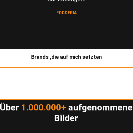
FOODERIA
Brands
,die auf mich setzten
Über
1.000.000+
aufgenommene
Bilder