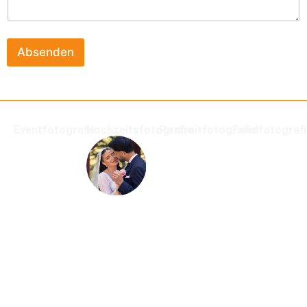
Absenden
Eventfotografie
Hochzeitsfotografie
Portraitfotografie
Foodfotograf